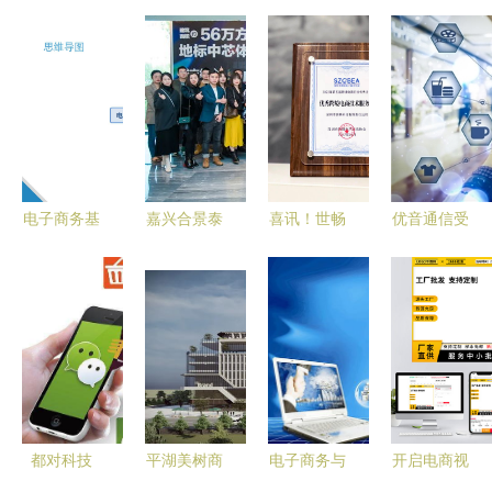
电子商务基
嘉兴合景泰
喜讯！世畅
优音通信受
础 第4版 课
富环汇商业
科技荣获
邀参加中软
件 第3、4
广场 电子
2022年度
国际华为云
章 电子商
商务技术服
优秀跨境电
精英服务商
务信息技
务的多元价
商技术服务
赋能会 共
术、电子商
值解析
商奖
探电子商务
务支付
技术服务新
机遇
都对科技
平湖美树商
电子商务与
开启电商视