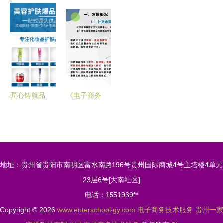
全网技术营
业中心 匠
技术服务行
觉新纪元
销服务商的
心打造区域
业的税务筹
淘宝店铺装
电子商务技
商业新地标
划策略 高
修素材下载
术服务新范
税负问题及
与技术服务
式
解决方案
全解析
匠心铸就品
《电子商务
质 专业成
技术服务合
就未来 广
规启示 基
州市泉臣化
于中国社交
妆品工厂的
电商合规研
地址：贵州省贵阳市南明区富水南路196号贵州国际商城4号主塔楼4单元
OEM/ODM
究报告的分
23层6号[大南社区]
服务与技术
析》
电话：1551939**
驱动之道
Copyright © 2026
www.enterschool-gy.com
电子商务技术服务
贵州一家